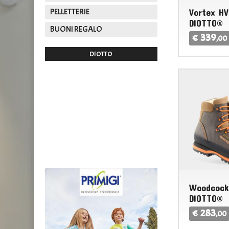
PELLETTERIE
Vortex HV
DIOTTO®
BUONI REGALO
339
€
,00
DIOTTO
EMANUEL
Woodcock
DIOTTO®
283
€
,00