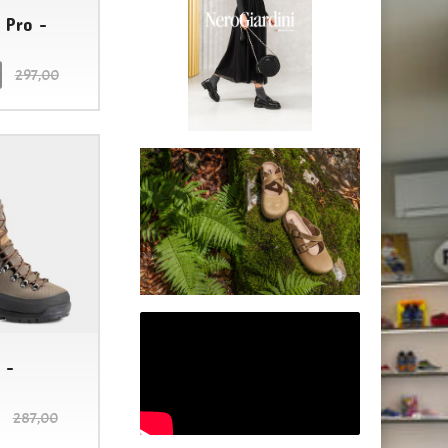
 Pro -
297,00
LE TIROLESI
 -
287,00