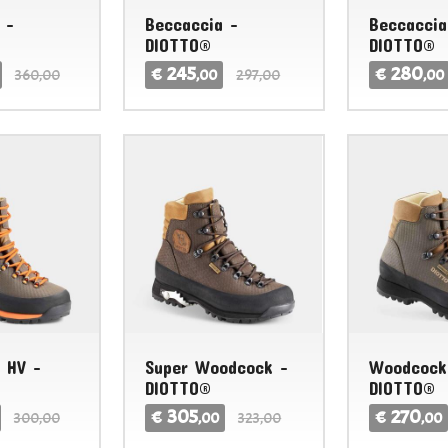
 -
Beccaccia -
Beccaccia
DIOTTO®
DIOTTO®
245
280
€
€
360,00
,00
297,00
,00
A
GRONELL
 HV -
Super Woodcock -
Woodcock
DIOTTO®
DIOTTO®
305
270
€
€
300,00
,00
323,00
,00