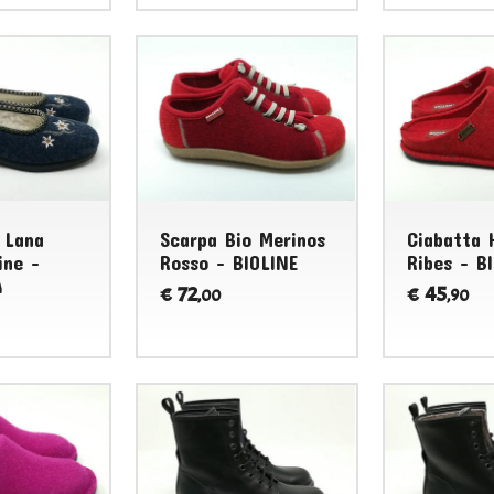
 Lana
Scarpa Bio Merinos
Ciabatta 
ine -
Rosso - BIOLINE
Ribes - B
A
72
45
€
€
,00
,90