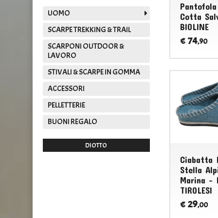
Pantofola
UOMO
Cotta Sal
BIOLINE
SCARPE TREKKING & TRAIL
74
€
,90
SCARPONI OUTDOOR &
LAVORO
STIVALI & SCARPE IN GOMMA
ACCESSORI
PELLETTERIE
BUONI REGALO
DIOTTO
EMANUELA
Ciabatta 
Stella Al
Marina - 
TIROLESI
29
€
,00