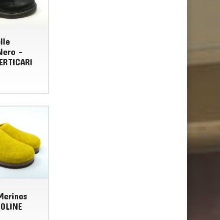
lle
Nero -
ERTICARI
Merinos
IOLINE