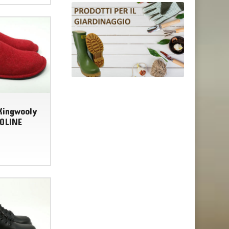
Kingwooly
IOLINE