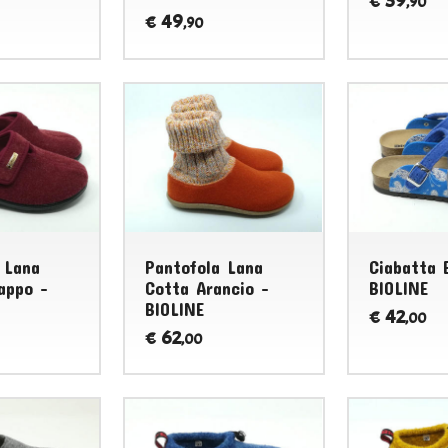
39
€
,90
49
€
,90
 Lana
Pantofola Lana
Ciabatta 
appo -
Cotta Arancio -
BIOLINE
BIOLINE
42
€
,00
62
€
,00