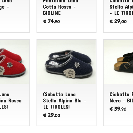
 Lana
Pantofola Lana
Ciabatta 
ge -
Cotta Rosso -
Stella Alp
BIOLINE
- LE TIRO
74
29
€
€
,90
,00
Lana
Ciabatta Lana
Ciabatta 
pina Rosso
Stella Alpina Blu -
Nero - BI
LESI
LE TIROLESI
59
€
,90
29
€
,00