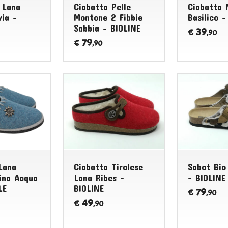
 Lana
Ciabatta Pelle
Ciabatta 
via -
Montone 2 Fibbie
Basilico -
Sabbia - BIOLINE
39
€
,90
79
€
,90
GRONELL
Lana
Ciabatta Tirolese
Sabot Bio
pina Acqua
Lana Ribes -
- BIOLINE
LE
BIOLINE
79
€
,90
49
€
,90