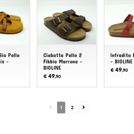
Bio Pelle
Ciabatta Pelle 2
Infradito 
is -
Fibbie Marrone -
- BIOLINE
BIOLINE
49
€
,90
49
€
,90
1
2