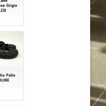
Lana
ina Grigio
LESI
Bio Pelle
OLINE