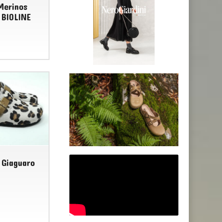
Merinos
 BIOLINE
LE TIROLESI
 Giaguaro