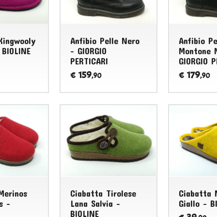
Kingwooly
Anfibio Pelle Nero
Anfibio Pe
 BIOLINE
- GIORGIO
Montone 
PERTICARI
GIORGIO P
159
179
€
€
,90
,90
Merinos
Ciabatta Tirolese
Ciabatta 
s -
Lana Salvia -
Giallo - B
BIOLINE