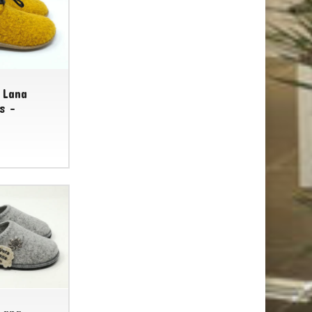
 Lana
s -