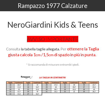
Rampazzo 1977 Calzature
NeroGiardini Kids & Teens
AVVISO IMPORTANTE
ottenere la Taglia
Consulta
la tabella taglie allegata.
Per
giusta calcola
1
/1,5
di spazio in più in punta.
cm
cm
* Si raccomanda di misurare entrambi i piedi.